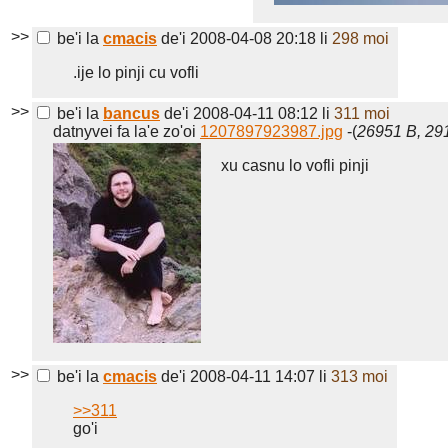
>>
be'i la
cmacis
de'i 2008-04-08 20:18
li
298 moi
.ije lo pinji cu vofli
>>
be'i la
bancus
de'i 2008-04-11 08:12
li
311 moi
datnyvei fa la'e zo'oi
1207897923987.jpg
-(
26951 B, 29
xu casnu lo vofli pinji
>>
be'i la
cmacis
de'i 2008-04-11 14:07
li
313 moi
>>311
go'i