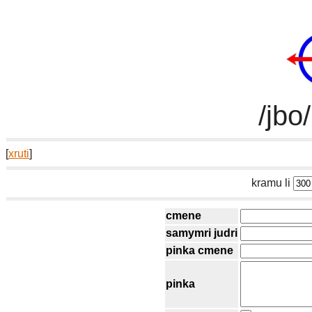
/jbo
[
xruti
]
kramu li
cmene
samymri judri
pinka cmene
pinka