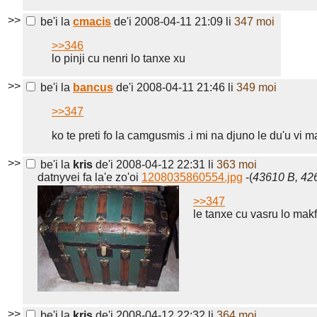
>>
be'i la
cmacis
de'i 2008-04-11 21:09
li
347 moi
>>346
lo pinji cu nenri lo tanxe xu
>>
be'i la
bancus
de'i 2008-04-11 21:46
li
349 moi
>>347
ko te preti fo la camgusmis .i mi na djuno le du'u vi 
>>
be'i la
kris
de'i 2008-04-12 22:31
li
363 moi
datnyvei fa la'e zo'oi
1208035860554.jpg
-(
43610 B, 42
>>347
le tanxe cu vasru lo makf
>>
be'i la
kris
de'i 2008-04-12 22:32
li
364 moi