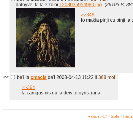
datnyvei fa la'e zo'oi
1208035954980.jpg
-(
26193 B, 38
>>349
lo makfa pinji cu pinji la
>>
be'i la
cmacis
de'i 2008-04-13 11:22
li
368 moi
>>364
la camgusmis du la deivi.djoyns .ianai
-
wakaba 3.0.7
+
futaba
+
futalla