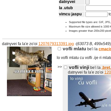
datnyvei
la .utub
vimcu jaspu
to
Supported file types are: GIF, JP
Maximum file size allowed is 1000 
Images greater than 200x200 pixels
datnyvei fa la'e zo'oi
1207679313391.jpg
-(
63073 B, 499x549
)
vofli mlatu
be'i la
cmaci
lo vofli mlatu cu vofli .ije ri mlat
>>
vofli vinji
be'i la
.bret.
datnyvei fa la'e zo'oi
120