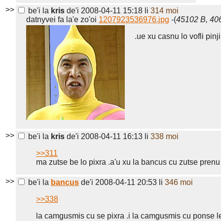
>>
be'i la
kris
de'i 2008-04-11 15:18
li
314 moi
datnyvei fa la'e zo'oi
1207923536976.jpg
-(
45102 B, 40
.ue xu casnu lo vofli pinji
>>
be'i la
kris
de'i 2008-04-11 16:13
li
338 moi
>>311
ma zutse be lo pixra .a'u xu la bancus cu zutse prenu
>>
be'i la
bancus
de'i 2008-04-11 20:53
li
346 moi
>>338
la camgusmis cu se pixra .i la camgusmis cu ponse le m