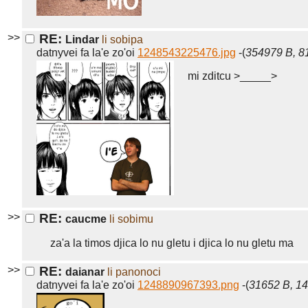
>>
RE:
Lindar
li sobipa
datnyvei fa la'e zo'oi
1248543225476.jpg
-(
354979 B, 8
mi zditcu >_____>
>>
RE:
caucme
li sobimu
za'a la timos djica lo nu gletu i djica lo nu gletu ma
>>
RE:
daianar
li panonoci
datnyvei fa la'e zo'oi
1248890967393.png
-(
31652 B, 1