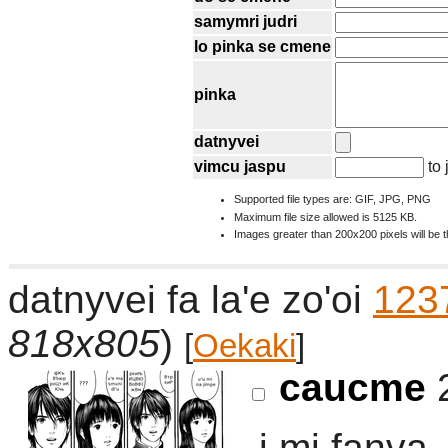
samymri judri
lo pinka se cmene
pinka
datnyvei
vimcu jaspu
to 
Supported file types are: GIF, JPG, PNG
Maximum file size allowed is 5125 KB.
Images greater than 200x200 pixels will be 
datnyvei fa la'e zo'oi
123
818x805
)
[
Oekaki
]
caucme
2
.i mi fanva