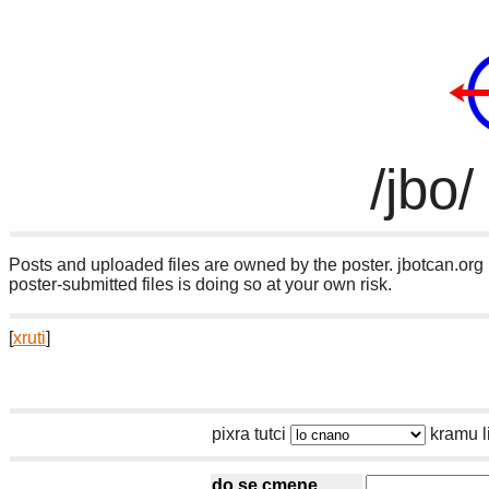
/jbo/
Posts and uploaded files are owned by the poster. jbotcan.org 
poster-submitted files is doing so at your own risk.
[
xruti
]
pixra tutci
kramu l
do se cmene