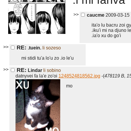
>>
caucme
2009-03-15 
ita'o lu bacru zoi gy
.iku'i mi na djuno 
.ia'o xu do go'i
>>
RE:
.tuein.
li sozeso
mi stidi tu'a lo'u zo .io le'u
>>
RE:
Lindar
li sobino
datnyvei fa la'e zo'oi
1248524818562.jpg
-(
478119 B, 1
mo